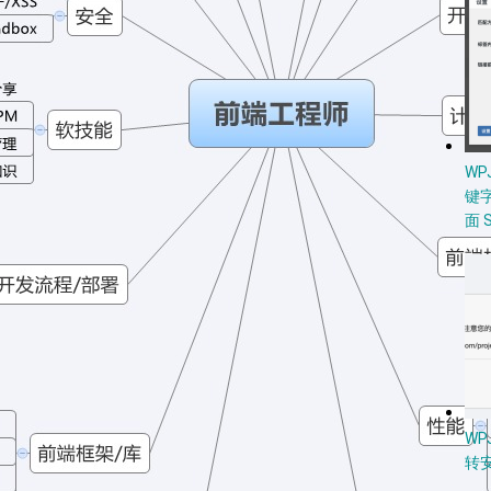
W
键
面 
WP
转