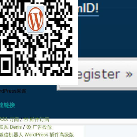
rdPress果酱
速链接
RSS 订阅
/
邮件订阅
联系 Denis
/
广告投放
微信机器人 WordPress 插件高级版