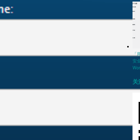
「
安
Wo
关