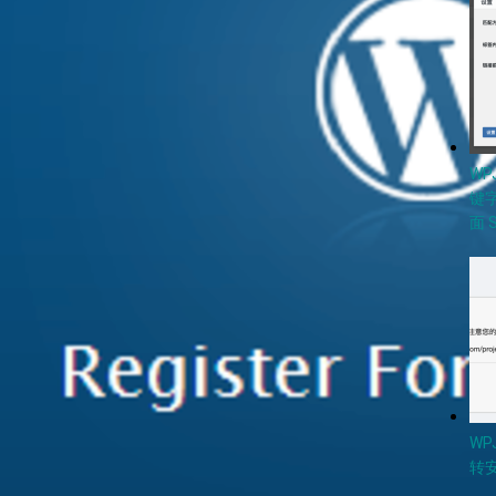
W
键
面 
WP
转