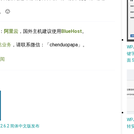
 🙂
：
阿里云
，国外主机建议使用
BlueHost
。
站业务
，请联系微信：「chenduopapa」。
W
键
新闻
面 
WP
U 2.6.2 简体中文版发布
转