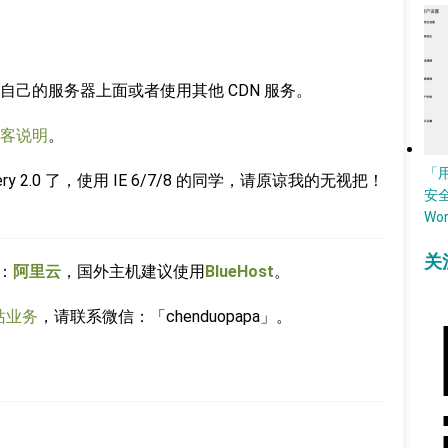
己的服务器上面或者使用其他 CDN 服务。
方博客说明
。
「
 2.0 了，使用 IE 6/7/8 的同学，请原谅我的无视把！
安
Wo
关
：
阿里云
，国外主机建议使用
BlueHost
。
站业务
，请联系微信：「chenduopapa」。