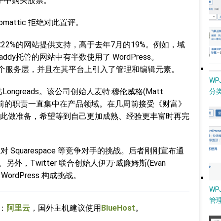
者手中购买股票。
mattic 拒绝对此置评。
全球22%的网站提供支持，高于去年7月的19%。例如，域
dy托管的网站中有半数使用了 WordPress。
ss 提供了一个服务层，并且在其平台上引入了管理和编辑元素。
W
站Longreads。该公司创始人麦特·穆伦威格(Matt
分类
O，他之前的职责一直集中在产品领域。在几周前接受《财富》
此做准备，希望等到自己更加成熟、经验更丰富时再完
应对 Squarespace 等竞争对手的挑战。后者刚刚宣布通
0万美元。另外，Twitter 联合创始人伊万·威廉姆斯(Evan
对 WordPress 构成挑战。
WP
管
：
阿里云
，国外主机建议使用
BlueHost
。