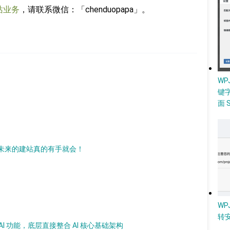
站业务
，请联系微信：「chenduopapa」。
W
键
面 
 AI，未来的建站真的有手就会！
WP
转
加 AI 功能，底层直接整合 AI 核心基础架构