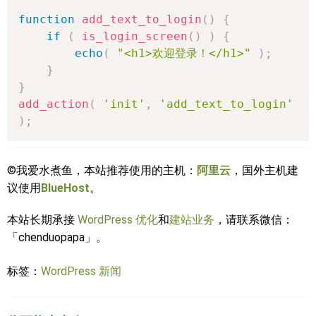
function
add_text_to_login
(
)
{
if
(
is_login_screen
(
)
)
{
echo
(
"<h1>欢迎登录！</h1>"
)
;
}
}
add_action
(
'init'
,
'add_text_to_login'
)
;
©我爱水煮鱼，本站推荐使用的主机：
阿里云
，国外主机建
议使用
BlueHost
。
本站长期承接
WordPress 优化
和
建站业务
，请联系微信：
「chenduopapa」。
标签：
WordPress 新闻