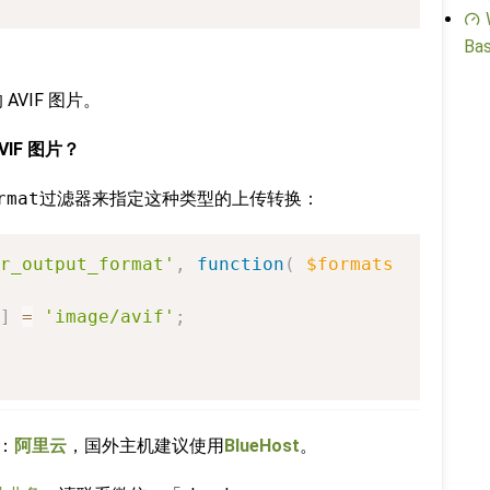
Bas
AVIF 图片。
IF 图片？
rmat
过滤器来指定这种类型的上传转换：
r_output_format'
,
function
(
$formats
]
=
'image/avif'
;
：
阿里云
，国外主机建议使用
BlueHost
。