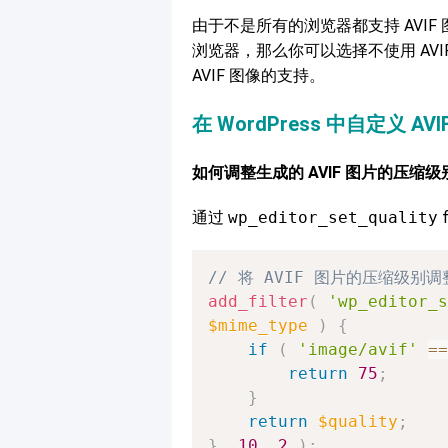
由于不是所有的浏览器都支持 AVIF
浏览器，那么你可以选择不使用 AV
AVIF 图像的支持。
在 WordPress 中自定义 AVI
如何调整生成的 AVIF 图片的压缩级
通过
wp_editor_set_quality
f
// 将 AVIF 图片的压缩级别调
add_filter
(
'wp_editor_s
$mime_type
)
{
if
(
'image/avif'
==
return
75
;
}
return
$quality
;
}
,
10
,
2
)
;