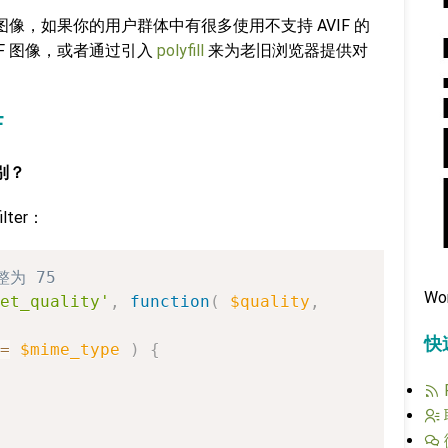
 图像，如果你的用户群体中有很多使用不支持 AVIF 的
IF 图像，或者通过引入
polyfill
来为老旧浏览器提供对
F
别？
ilter：
整为 75
Wo
et_quality'
,
function
(
$quality
,
快
=
$mime_type
)
{