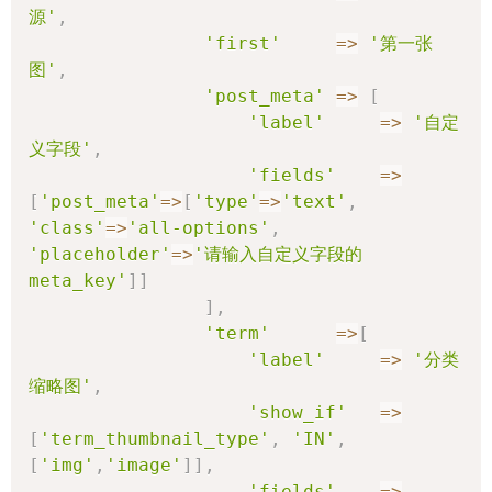
源'
,
'first'
=>
'第一张
图'
,
'post_meta'
=>
[
'label'
=>
'自定
义字段'
,
'fields'
=>
[
'post_meta'
=>
[
'type'
=>
'text'
,
'class'
=>
'all-options'
,
'placeholder'
=>
'请输入自定义字段的 
meta_key'
]
]
]
,
'term'
=>
[
'label'
=>
'分类
缩略图'
,
'show_if'
=>
[
'term_thumbnail_type'
,
'IN'
,
[
'img'
,
'image'
]
]
,
'fields'
=>