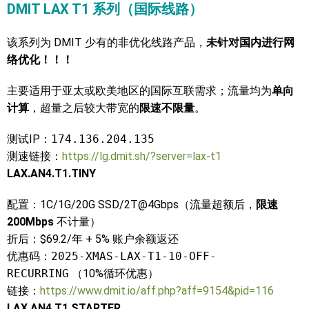
DMIT LAX T1 系列（国际线路）
该系列为 DMIT 少有的非优化线路产品，
未针对国内进行网
络优化！！！
主要适用于亚太或欧美地区的国际互联需求；流量均为
单向
计算
，超量之后较大带宽的
限速不限量
。
测试IP：
174.136.204.135
测速链接：
https://lg.dmit.sh/?server=lax-t1
LAX.AN4.T1.TINY
配置：1C/1G/20G SSD/2T@4Gbps（流量超额后，
限速
200Mbps
不计量）
折后：$69.2/年 + 5% 账户余额返还
优惠码：
2025-XMAS-LAX-T1-10-OFF-
RECURRING
（10%循环优惠）
链接：
https://www.dmit.io/aff.php?aff=9154&pid=116
LAX.AN4.T1.STARTER