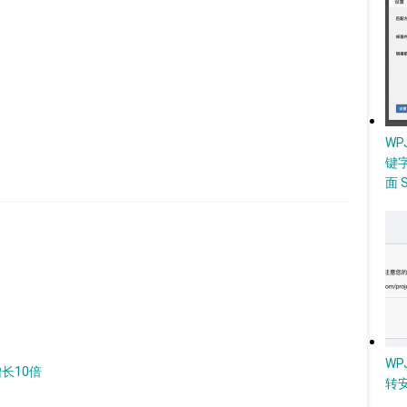
W
键
面 
WP
增长10倍
转