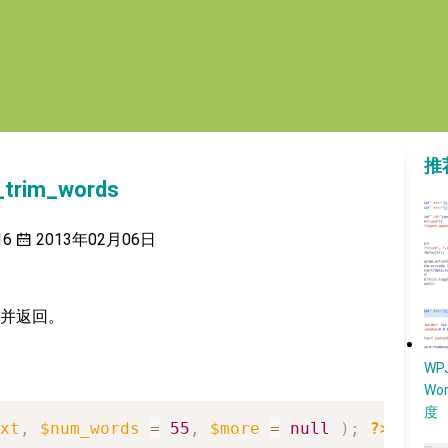
推
trim_words
16
2013年02月06日
并返回。
W
Wo
度
xt
,
$num_words
=
55
,
$more
=
null
)
;
?>