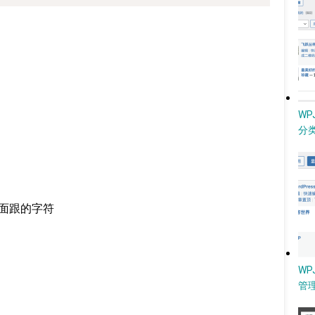
W
分类
。
文本后面跟的字符
WP
管