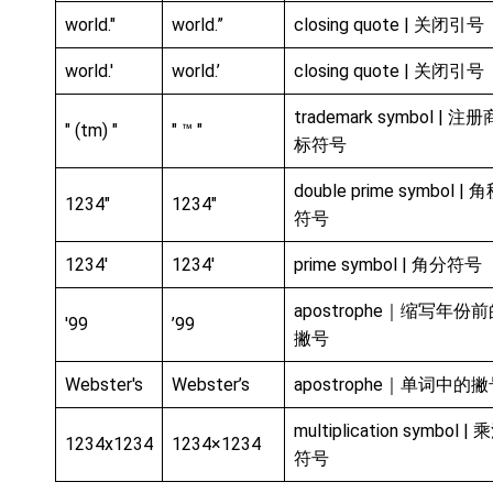
world."
world.”
closing quote | 关闭引号
world.'
world.’
closing quote | 关闭引号
trademark symbol | 注册
" (tm) "
" ™ "
标符号
double prime symbol | 
1234"
1234″
符号
1234'
1234′
prime symbol | 角分符号
apostrophe｜缩写年份
'99
’99
撇号
Webster's
Webster’s
apostrophe｜单词中的
multiplication symbol | 
1234x1234
1234×1234
符号