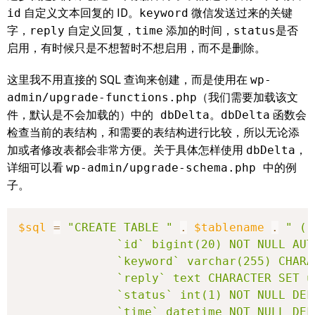
id
自定义文本回复的 ID。
keyword
微信发送过来的关键
字，
reply
自定义回复，
time
添加的时间，
status
是否
启用，有时候只是不想暂时不想启用，而不是删除。
这里我不用直接的 SQL 查询来创建，而是使用在
wp-
admin/upgrade-functions.php
（我们需要加载该文
件，默认是不会加载的）中的
dbDelta
。
dbDelta
函数会
检查当前的表结构，和需要的表结构进行比较，所以无论添
加或者修改表都会非常方便。关于具体怎样使用
dbDelta
，
详细可以看
wp-admin/upgrade-schema.php
中的例
子。
$sql
=
"CREATE TABLE "
.
$tablename
.
" (

              `id` bigint(20) NOT NULL AUT
              `keyword` varchar(255) CHARA
              `reply` text CHARACTER SET u
              `status` int(1) NOT NULL DEFA
              `time` datetime NOT NULL DEF