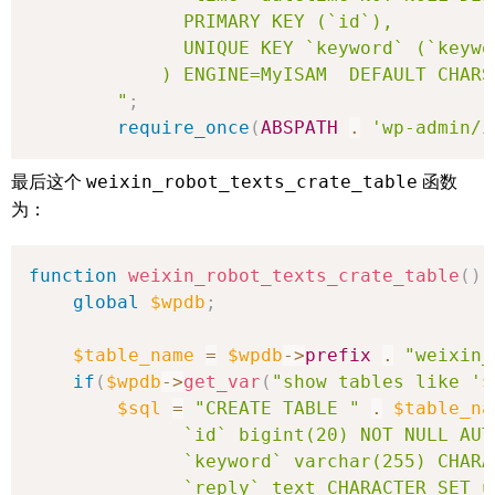
              PRIMARY KEY (`id`),

              UNIQUE KEY `keyword` (`keywor
            ) ENGINE=MyISAM  DEFAULT CHARSE
        "
;
require_once
(
ABSPATH
.
'wp-admin/i
最后这个
weixin_robot_texts_crate_table
函数
为：
function
weixin_robot_texts_crate_table
(
)
global
$wpdb
;
$table_name
=
$wpdb
->
prefix
.
"weixin_
if
(
$wpdb
->
get_var
(
"show tables like '
$
$sql
=
"CREATE TABLE "
.
$table_na
              `id` bigint(20) NOT NULL AUT
              `keyword` varchar(255) CHARA
              `reply` text CHARACTER SET u