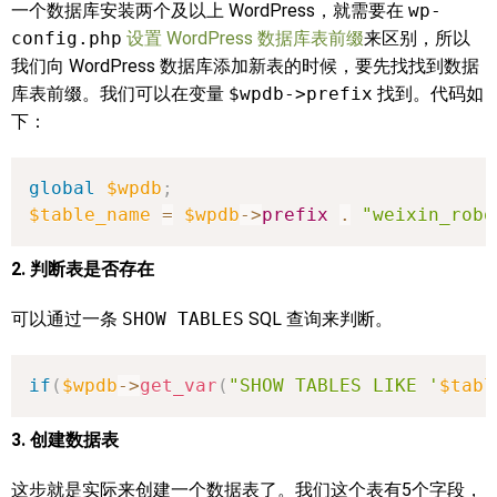
一个数据库安装两个及以上 WordPress，就需要在
wp-
config.php
设置 WordPress 数据库表前缀
来区别，所以
我们向 WordPress 数据库添加新表的时候，要先找找到数据
库表前缀。我们可以在变量
$wpdb->prefix
找到。代码如
下：
global
$wpdb
;
$table_name
=
$wpdb
->
prefix
.
"weixin_robo
2. 判断表是否存在
可以通过一条
SHOW TABLES
SQL 查询来判断。
if
(
$wpdb
->
get_var
(
"SHOW TABLES LIKE '
$tabl
3. 创建数据表
这步就是实际来创建一个数据表了。我们这个表有5个字段，