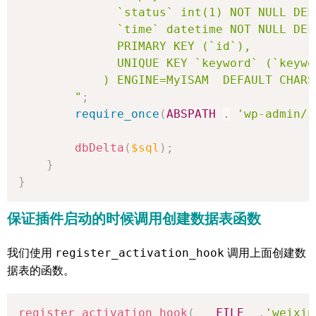
              `status` int(1) NOT NULL DEFA
              `time` datetime NOT NULL DEF
              PRIMARY KEY (`id`),

              UNIQUE KEY `keyword` (`keywor
            ) ENGINE=MyISAM  DEFAULT CHARSE
        "
;
require_once
(
ABSPATH
.
'wp-admin/i
dbDelta
(
$sql
)
;
}
}
保证插件启动的时候调用创建数据表函数
我们使用
register_activation_hook
调用上面创建数
据表的函数。
register_activation_hook
(
__FILE__
,
'weixin