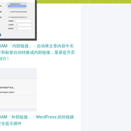
PJAM 「内部链接」：自动将文章内容中关
字和标签自动转换成内部链接，显著提升页
SEO！
$os
;
break
;
}
abletDevices
(
)
)
;
JAM「外部链接」：WordPress 的外链跳
$device
;
break
;
}
安全提示插件