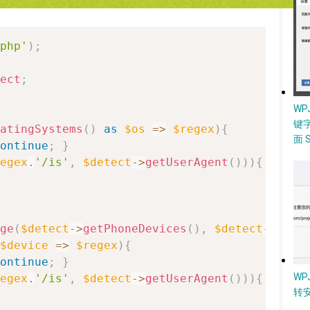
php'
)
;
ect
;
W
键
atingSystems
(
)
as
$os
=>
$regex
)
{
面 
ontinue
;
}
egex
.
'/is'
,
$detect
->
getUserAgent
(
)
)
)
{
echo
ge
(
$detect
->
getPhoneDevices
(
)
,
$detect
->
getT
$device
=>
$regex
)
{
ontinue
;
}
WP
egex
.
'/is'
,
$detect
->
getUserAgent
(
)
)
)
{
echo
转