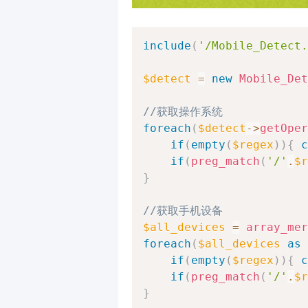
include
(
'/Mobile_Detect.
$detect
=
new
Mobile_Det
//获取操作系统
foreach
(
$detect
->
getOper
if
(
empty
(
$regex
)
)
{
c
if
(
preg_match
(
'/'
.
$r
}
//获取手机设备
$all_devices
=
array_mer
foreach
(
$all_devices
as
if
(
empty
(
$regex
)
)
{
c
if
(
preg_match
(
'/'
.
$r
}