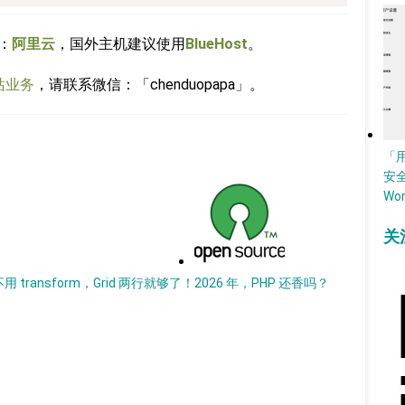
：
阿里云
，国外主机建议使用
BlueHost
。
站业务
，请联系微信：「chenduopapa」。
「
安
Wo
关
 transform，Grid 两行就够了！
2026 年，PHP 还香吗？