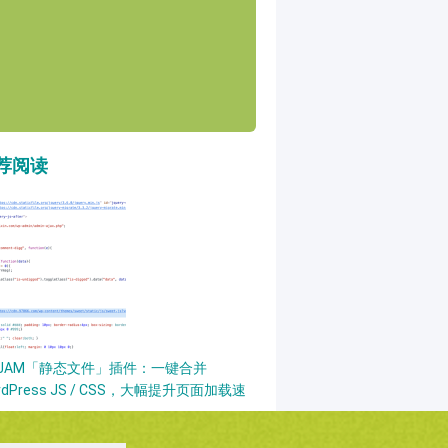
荐阅读
PJAM「静态文件」插件：一键合并
rdPress JS / CSS，大幅提升页面加载速