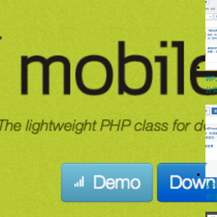
W
分类
WP
管