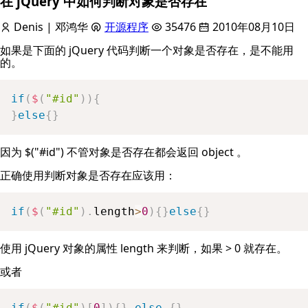
在 jQuery 中如何判断对象是否存在
Denis | 邓鸿华
开源程序
35476
2010年08月10日
如果是下面的 jQuery 代码判断一个对象是否存在，是不能用
的。
if
(
$
(
"#id"
)
)
{
}
else
{
}
因为 $("#id") 不管对象是否存在都会返回 object 。
正确使用判断对象是否存在应该用：
if
(
$
(
"#id"
)
.
length
>
0
)
{
}
else
{
}
使用 jQuery 对象的属性 length 来判断，如果 > 0 就存在。
或者
if
(
$
(
"#id"
)
[
0
]
)
{
}
else
{
}