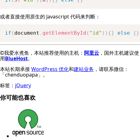
或者直接使用原生的 Javascript 代码来判断：
if
(
document
.
getElementById
(
"id"
)
)
{
}
else
{
}
©我爱水煮鱼，本站推荐使用的主机：
阿里云
，国外主机建议使
用
BlueHost
。
本站长期承接
WordPress 优化
和
建站业务
，请联系微信：
「chenduopapa」。
标签：
jQuery
你可能也喜欢