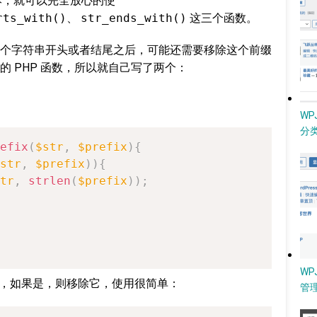
9 版本，就可以完全放心的使
rts_with()
、
str_ends_with()
这三个函数。
个字符串开头或者结尾之后，可能还需要移除这个前缀
 PHP 函数，所以就自己写了两个：
W
分类
efix
(
$str
,
$prefix
)
{
str
,
$prefix
)
)
{
tr
,
strlen
(
$prefix
)
)
;
WP
，如果是，则移除它，使用很简单：
管