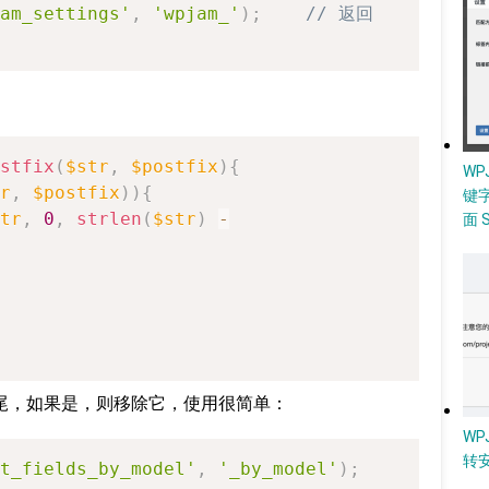
am_settings'
,
'wpjam_'
)
;
// 返回 
stfix
(
$str
,
$postfix
)
{
W
r
,
$postfix
)
)
{
键
tr
,
0
,
strlen
(
$str
)
-
面 
尾，如果是，则移除它，使用很简单：
WP
转
t_fields_by_model'
,
'_by_model'
)
;