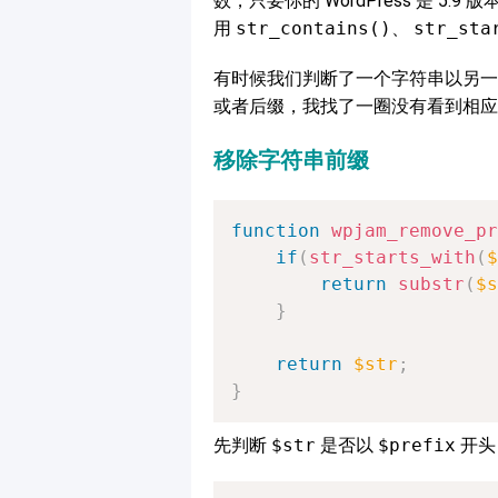
数，只要你的 WordPress 是 5.
用
str_contains()
、
str_sta
有时候我们判断了一个字符串以另一
或者后缀，我找了一圈没有看到相应的
移除字符串前缀
function
wpjam_remove_pr
if
(
str_starts_with
(
$
return
substr
(
$s
}
return
$str
;
}
先判断
$str
是否以
$prefix
开头