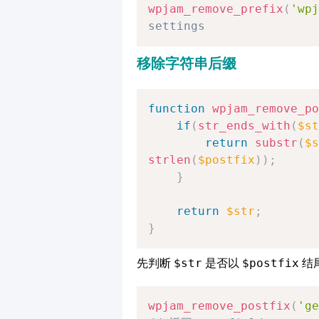
wpjam_remove_prefix
(
'wpj
settings
移除字符串后缀
function
wpjam_remove_po
if
(
str_ends_with
(
$st
return
substr
(
$s
strlen
(
$postfix
)
)
;
}
return
$str
;
}
先判断
$str
是否以
$postfix
结
wpjam_remove_postfix
(
'ge