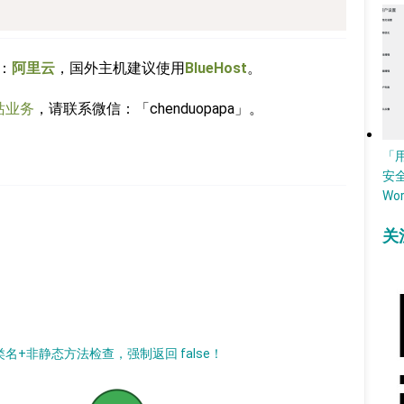
：
阿里云
，国外主机建议使用
BlueHost
。
站业务
，请联系微信：「chenduopapa」。
「
安
Wo
关
不再支持类名+非静态方法检查，强制返回 false！