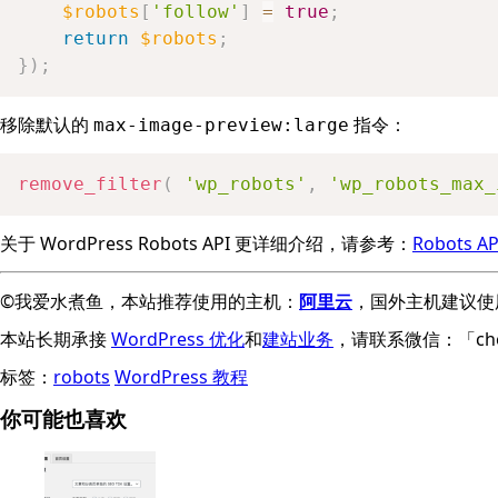
$robots
[
'follow'
]
=
true
;
return
$robots
;
}
)
;
移除默认的
指令：
max-image-preview:large
remove_filter
(
'wp_robots'
,
'wp_robots_max_
关于 WordPress Robots API 更详细介绍，请参考：
Robots AP
©我爱水煮鱼，本站推荐使用的主机：
阿里云
，国外主机建议使
本站长期承接
WordPress 优化
和
建站业务
，请联系微信：「che
标签：
robots
WordPress 教程
你可能也喜欢