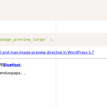
image_preview_large'
)
;
I and max-image-preview directive in WordPress 5.7
用
BlueHost
。
nduopapa」。