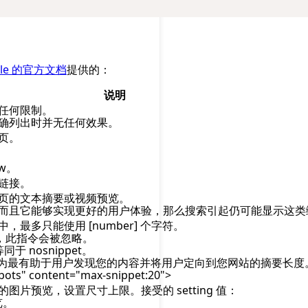
gle 的官方文档
提供的：
说明
任何限制。
确列出时并无任何效果。
页。
ow。
链接。
页的文本摘要或视频预览。
而且它能够实现更好的用户体验，那么搜索引起仍可能显示这类
最多只能使用 [number] 个字符。
r]，此指令会被忽略。
 nosnippet。
认为最有助于用户发现您的内容并将用户定向到您网站的摘要长度
s" content="max-snippet:20">
图片预览，设置尺寸上限。接受的 setting 值：
览。