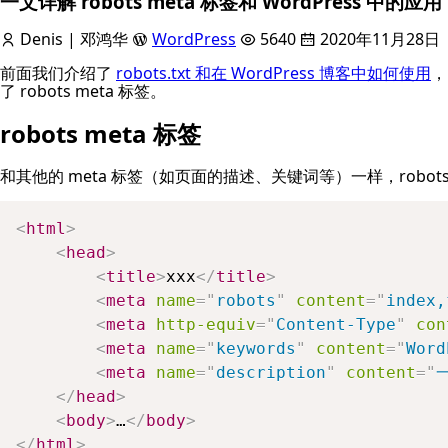
一文详解 robots meta 标签和 WordPress 中的应用
Denis | 邓鸿华
WordPress
5640
2020年11月28日
前面我们介绍了
robots.txt 和在 WordPress 博客中如何使用
，
了 robots meta 标签。
robots meta 标签
和其他的 meta 标签（如页面的描述、关键词等）一样，robots
<
html
>
<
head
>
<
title
>
xxx
</
title
>
<
meta
name
=
"
robots
"
content
=
"
index,
<
meta
http-equiv
=
"
Content-Type
"
con
<
meta
name
=
"
keywords
"
content
=
"
Word
<
meta
name
=
"
description
"
content
=
"
一
</
head
>
<
body
>
…
</
body
>
</
html
>