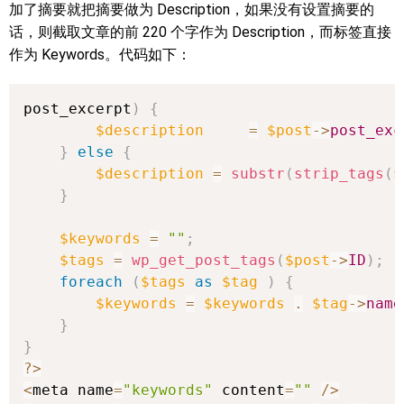
加了摘要就把摘要做为 Description，如果没有设置摘要的
话，则截取文章的前 220 个字作为 Description，而标签直接
作为 Keywords。代码如下：
post_excerpt
)
{
$description
=
$post
->
post_exc
}
else
{
$description
=
substr
(
strip_tags
(
$
}
$keywords
=
""
;
$tags
=
wp_get_post_tags
(
$post
->
ID
)
;
foreach
(
$tags
as
$tag
)
{
$keywords
=
$keywords
.
$tag
->
name
}
}
?
>
<
meta name
=
"keywords"
 content
=
""
/
>