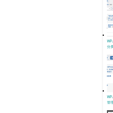
W
分类
WP
管