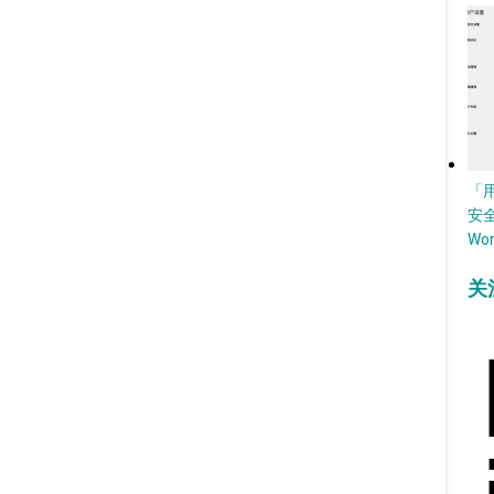
「
安
Wo
关