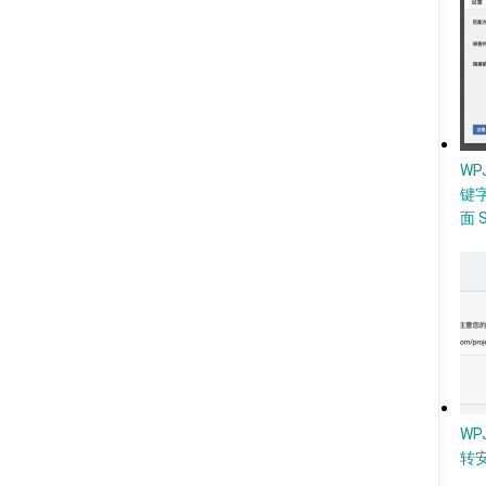
W
键
面 
WP
转