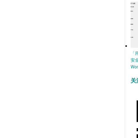
「
安
Wo
关