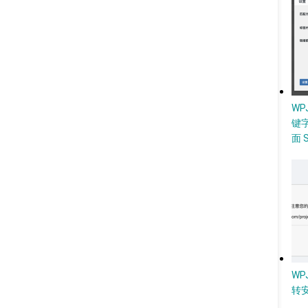
W
键
面 
WP
转