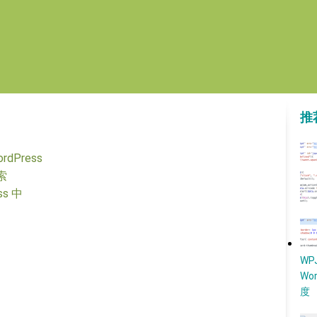
推
dPress
索
ss 中
W
Wo
度