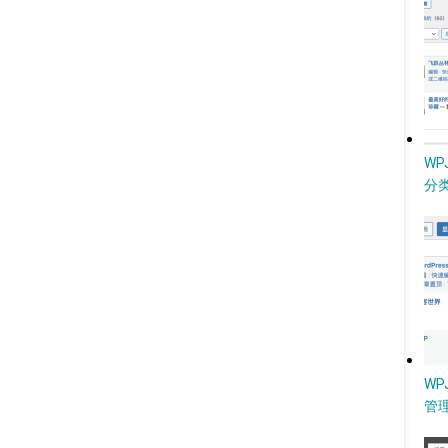
W
分类
WP
管