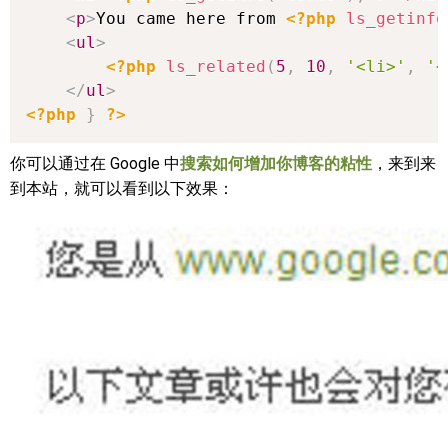
<
p
>
You came here from 
<?php
ls_getinfo
<
ul
>
<?php
ls_related
(
5
,
10
,
'<li>'
,
'<
</
ul
>
<?php
}
?>
你可以通过在 Google 中
搜索如何增加你博客的粘性
，来到来
到本站，就可以看到以下效果：