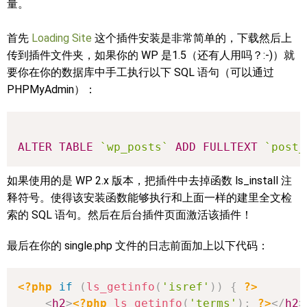
量。
首先
Loading Site
这个插件安装是非常简单的，下载然后上
传到插件文件夹，如果你的 WP 是1.5（还有人用吗？:-)）就
要你在你的数据库中手工执行以下 SQL 语句（可以通过
PHPMyAdmin）：
ALTER
TABLE
`wp_posts`
ADD
FULLTEXT
`post_
如果使用的是 WP 2.x 版本，把插件中去掉函数 ls_install 注
释符号。使得该安装函数能够执行和上面一样的建里全文检
索的 SQL 语句。然后在后台插件页面激活该插件！
最后在你的 single.php 文件的日志前面加上以下代码：
<?php
if
(
ls_getinfo
(
'isref'
)
)
{
?>
<
h2
>
<?php
ls_getinfo
(
'terms'
)
;
?>
</
h2
>