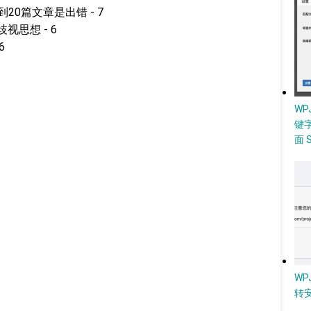
到20篇文章是出错 - 7
视思想 - 6
6
W
键
面 
WP
转