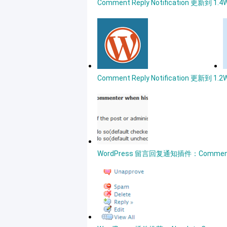
Comment Reply Notification 更新到 1.4
Comment Reply Notification 更新到 1.2
WordPress 留言回复通知插件：Comment Rep