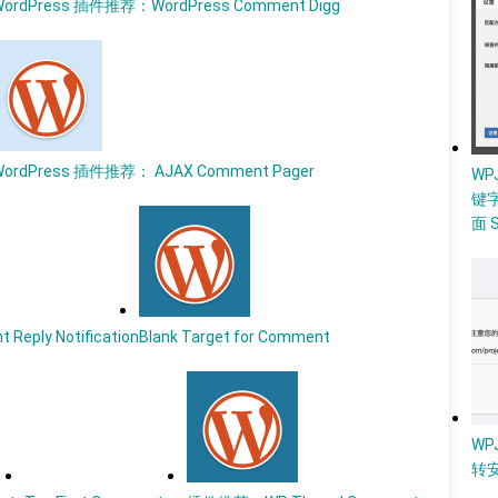
WordPress 插件推荐：WordPress Comment Digg
WordPress 插件推荐： AJAX Comment Pager
W
键
面 
ly Notification
Blank Target for Comment
WP
转