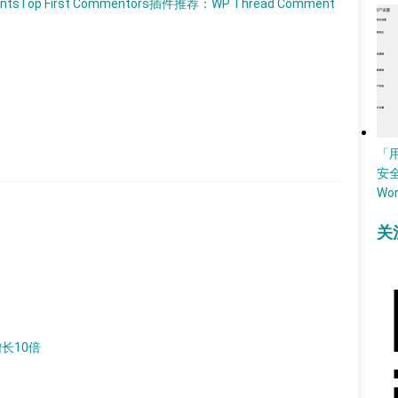
nts
Top First Commentors
插件推荐：WP Thread Comment
「
安
Wo
关
增长10倍