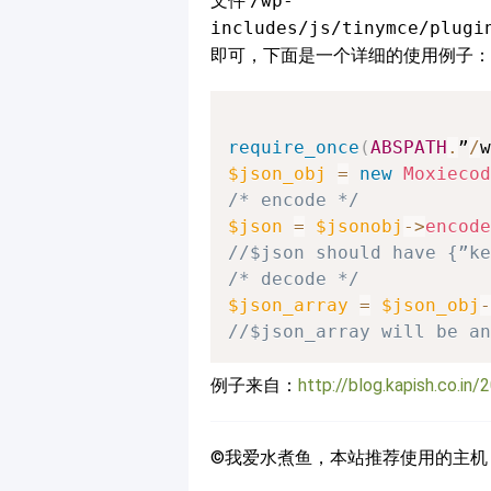
文件
/wp-
includes/js/tinymce/plugi
即可，下面是一个详细的使用例子：
require_once
(
ABSPATH
.
”
/
w
$json_obj
=
new
Moxiecod
/* encode */
$json
=
$jsonobj
->
encode
//$json should have {”ke
/* decode */
$json_array
=
$json_obj
-
//$json_array will be an
例子来自：
http://blog.kapish.co.i
©我爱水煮鱼，本站推荐使用的主机