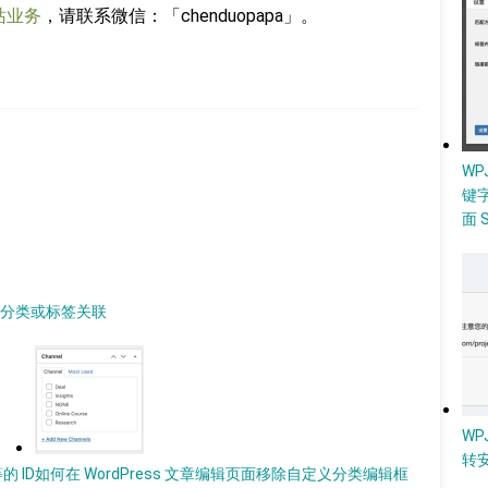
站业务
，请联系微信：「chenduopapa」。
W
键
面 
设置分类或标签关联
WP
转
的 ID
如何在 WordPress 文章编辑页面移除自定义分类编辑框