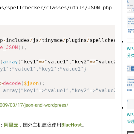
ns/spellchecker/classes/utils/JSON.php
p
-
includes
/
js
/
tinymce
/
plugins
/
spellchecker
/
c
e_JSON
(
)
;
W
分类
(
array
(
”key1″
=>
”value1″
,
”key2″
=>
”value2″
)
)
;
y1″:”value1″,”key2″:”value2″}
>
decode
(
$json
)
;
 array(”key1″=>”value1″,”key2″=>”value2″)
n/2009/03/17/json-and-wordpress/
WP
管
：
阿里云
，国外主机建议使用
BlueHost
。