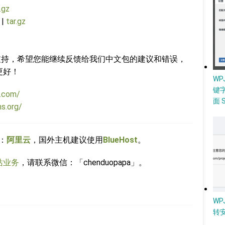
.gz
|
tar.gz
谢您的支持，希望您能继续反馈给我们中文包的建议和错误，
得更好！
W
键
g.com/
面 
ns.org/
：
阿里云
，国外主机建议使用
BlueHost
。
站业务
，请联系微信：「chenduopapa」。
WP
转