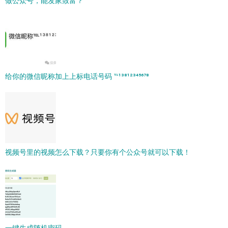
做公众号，能发家致富？
给你的微信昵称加上上标电话号码 ℡¹³⁸¹²³⁴⁵⁶⁷⁸
视频号里的视频怎么下载？只要你有个公众号就可以下载！