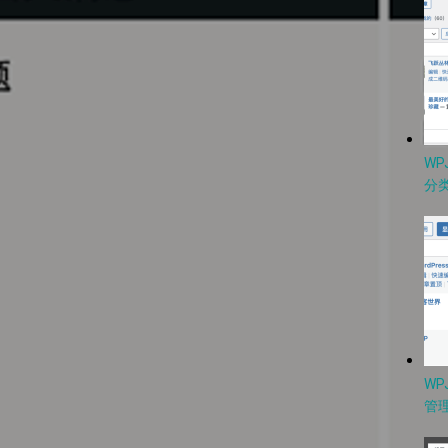
W
分类
WP
管