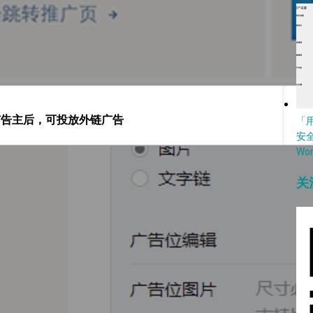
广告主后，可投放外链广告
「
安
Wo
关