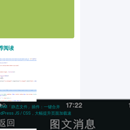
荐阅读
PJAM「静态文件」插件：一键合并
rdPress JS / CSS，大幅提升页面加载速