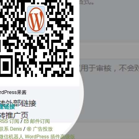
rdPress果酱
速链接
RSS 订阅
/
邮件订阅
联系 Denis
/
广告投放
微信机器人 WordPress 插件高级版