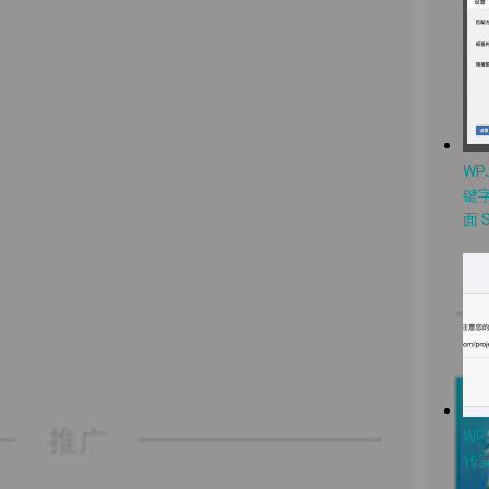
W
键
面 
WP
转