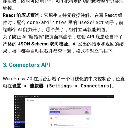
能生效，随时可以用 PHP API 把特定的功能或者整个分类注
销掉。
React 响应式查询
：它原生支持元数据注解。在写 React 组
件时，配合
core/abilities
里的
useSelect
钩子，前
端哪个 AI 能力开了、哪个关了，组件立马就能知道。
为了防止 AI “瞎指挥”把页面搞崩溃，这套 API 底层还自带了
严格的
JSON Schema 双向校验
。AI 发出的指令和返回的结
果，核心都会自动拦截并盘查一遍，格式不对立马拦下。
3. Connectors API
WordPress 7.0 在后台新增了一个可视化的中央控制台，位置
就在
设置 > 连接器 (Settings > Connectors)
。