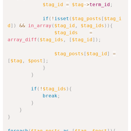
$tag_id
=
$tag
->
term_id
;
if
(
!
isset
(
$tag_posts
[
$tag_i
d
]
)
&&
in_array
(
$tag_id
,
$tag_ids
)
)
{
$tag_ids
=
array_diff
(
$tag_ids
,
[
$tag_id
]
)
;
$tag_posts
[
$tag_id
]
=
[
$tag
,
$post
]
;
}
}
if
(
!
$tag_ids
)
{
break
;
}
}
}
foreach
(
$tag_posts
as
[
$tag
,
$post
]
)
{