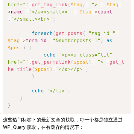
href="'
.
get_tag_link
(
$tag
)
.
'">'
.
$tag
-
>
name
.
'</a><small>x '
.
$tag
->
count
.
'</small><br>'
;
foreach
(
get_posts
(
"tag_id="
.
$tag
->
term_id
.
"&numberposts=1"
)
as
$post
)
{
echo
'<p><a class="tit" 
href="'
.
get_permalink
(
$post
)
.
'">'
.
get_t
he_title
(
$post
)
.
'</a></p>'
;
}
echo
'</li>'
;
}
}
这些热门标签下的最新文章的获取，每一个都是独立通过
WP_Query 获取，在有缓存的情况下：