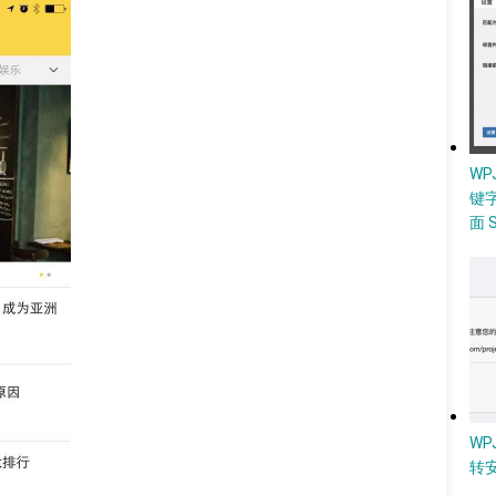
W
键
面 
WP
转