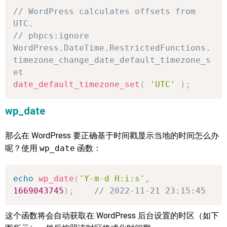
// WordPress calculates offsets from 
UTC.
// phpcs:ignore 
WordPress.DateTime.RestrictedFunctions.
timezone_change_date_default_timezone_s
et
date_default_timezone_set
(
'UTC'
)
;
wp_date
那么在 WordPress 要正确基于时间戳显示当地的时间怎么办
呢？使用
wp_date
函数：
echo
wp_date
(
'Y-m-d H:i:s'
,
1669043745
)
;
// 2022-11-21 23:15:45
这个函数将会自动获取在 WordPress 后台设置的时区（如下