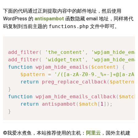
下面的代码通过正则提取内容中的邮件地址，然后使用
WordPress 的
antispambot
函数隐藏 email 地址，同样将代
码复制到当前主题的
functions.php
文件中即可。
add_filter
(
'the_content'
,
'wpjam_hide_ema
add_filter
(
'widget_text'
,
'wpjam_hide_ema
function
wpjam_hide_emails
(
$content
)
{
$pattern
=
'/([a-zA-Z0-9._%+-]+@[a-zA-
return
preg_replace_callback
(
$pattern
,
}
function
wpjam_hide_emails_callback
(
$match
return
antispambot
(
$match
[
1
]
)
;
}
©我爱水煮鱼，本站推荐使用的主机：
阿里云
，国外主机建