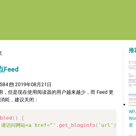
推
文
点Feed
584
2019年08月21日
读器使用，但是现在使用阅读器的用户越来越少，而 Feed 更
消耗，建议关闭：
W
bled
(
)
{
Wo
 请访问网站<a href="'
.
get_bloginfo
(
'url'
)
.
'">首
度