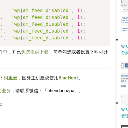
'wpjam_feed_disabled'
,
1
)
;
,
'wpjam_feed_disabled'
,
1
)
;
,
'wpjam_feed_disabled'
,
1
)
;
'
,
'wpjam_feed_disabled'
,
1
)
;
'
,
'wpjam_feed_disabled'
,
1
)
;
W
件中，并已
免费提供下载
，简单勾选或者设置下即可开
分类
：
阿里云
，国外主机建议使用
BlueHost
。
站业务
，请联系微信：「chenduopapa」。
c
WP
管