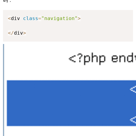
码：
<
div 
class
=
"navigation"
>
<
/
div
>