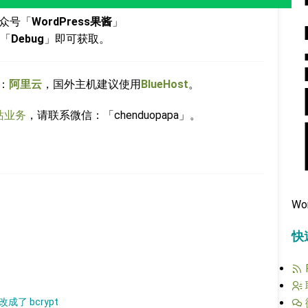
众号「
WordPress果酱
」
「
Debug
」即可获取。
：
阿里云
，国外主机建议使用
BlueHost
。
站业务
，请联系微信：「chenduopapa」。
Wo
快
成了 bcrypt​