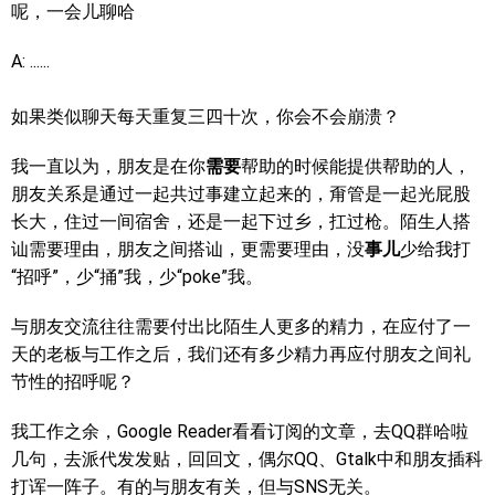
呢，一会儿聊哈
A: ......
如果类似聊天每天重复三四十次，你会不会崩溃？
我一直以为，朋友是在你
需要
帮助的时候能提供帮助的人，
朋友关系是通过一起共过事建立起来的，甭管是一起光屁股
长大，住过一间宿舍，还是一起下过乡，扛过枪。陌生人搭
讪需要理由，朋友之间搭讪，更需要理由，没
事儿
少给我打
“招呼”，少“捅”我，少“poke”我。
与朋友交流往往需要付出比陌生人更多的精力，在应付了一
天的老板与工作之后，我们还有多少精力再应付朋友之间礼
节性的招呼呢？
我工作之余，Google Reader看看订阅的文章，去QQ群哈啦
几句，去派代发发贴，回回文，偶尔QQ、Gtalk中和朋友插科
打诨一阵子。有的与朋友有关，但与SNS无关。