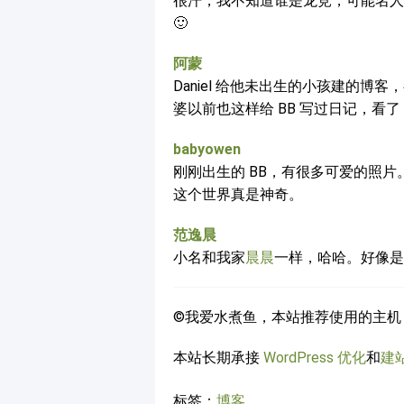
很汗，我不知道谁是龙竞，可能名人
🙂
阿蒙
Daniel 给他未出生的小孩建的
婆以前也这样给 BB 写过日记，看
babyowen
刚刚出生的 BB，有很多可爱的照片
这个世界真是神奇。
范逸晨
小名和我家
晨晨
一样，哈哈。好像是
©我爱水煮鱼，本站推荐使用的主机
本站长期承接
WordPress 优化
和
建
标签：
博客