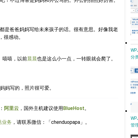
吧！不过博客是妈妈和外公写的。外公的拍照好厉害。
博客，都是爸爸妈妈写给未来孩子的话。很有意思。好像我老
了，很感动。
W
分类
。嘻嘻，以前
晨晨
也是这么小一点，一转眼就会爬了。
妈妈写的，照片很可爱。
：
阿里云
，国外主机建议使用
BlueHost
。
WP
站业务
，请联系微信：「chenduopapa」。
管