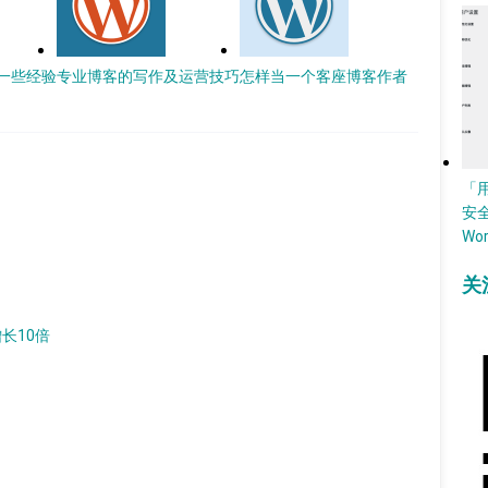
一些经验
专业博客的写作及运营技巧
怎样当一个客座博客作者
「
安
Wo
关
增长10倍