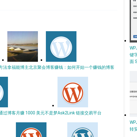
W
键
面 
方法
拿福能博主北京聚会
博客赚钱：如何开始一个赚钱的博客
过博客月赚 1000 美元不是梦
Ask2Link 链接交易平台
WP
转