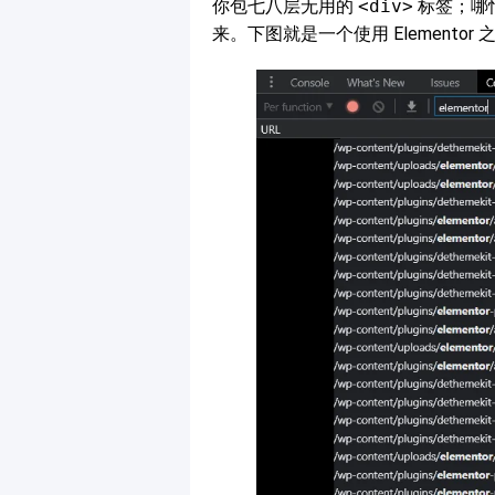
你包七八层无用的
<div>
标签；哪
来。下图就是一个使用 Elementor 之