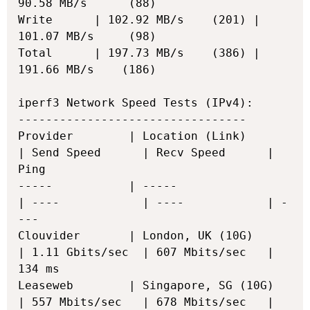
90.58 MB/s      (88)

Write      | 102.92 MB/s    (201) | 
101.07 MB/s     (98)

Total      | 197.73 MB/s    (386) | 
191.66 MB/s    (186)

iperf3 Network Speed Tests (IPv4):

---------------------------------

Provider        | Location (Link)           
| Send Speed      | Recv Speed      | 
Ping           

-----           | -----                     
| ----            | ----            | -
---           

Clouvider       | London, UK (10G)          
| 1.11 Gbits/sec  | 607 Mbits/sec   | 
134 ms         

Leaseweb        | Singapore, SG (10G)       
| 557 Mbits/sec   | 678 Mbits/sec   | 