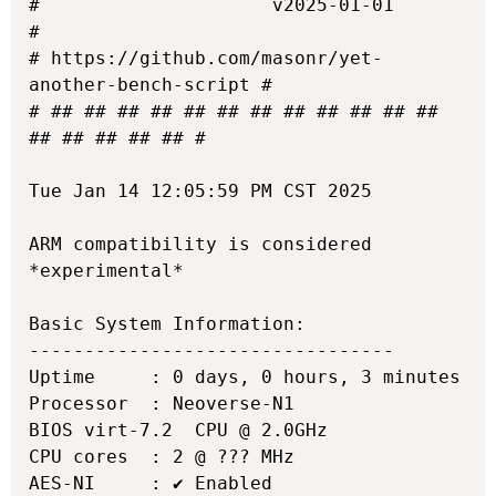
#                     v2025-01-01                    
#

# https://github.com/masonr/yet-
another-bench-script #

# ## ## ## ## ## ## ## ## ## ## ## ## 
## ## ## ## ## #

Tue Jan 14 12:05:59 PM CST 2025

ARM compatibility is considered 
*experimental*

Basic System Information:

---------------------------------

Uptime     : 0 days, 0 hours, 3 minutes

Processor  : Neoverse-N1

BIOS virt-7.2  CPU @ 2.0GHz

CPU cores  : 2 @ ??? MHz

AES-NI     : ✔ Enabled
