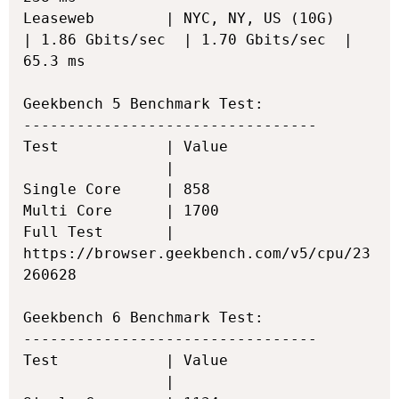
Leaseweb        | NYC, NY, US (10G)         
| 1.86 Gbits/sec  | 1.70 Gbits/sec  | 
65.3 ms        

Geekbench 5 Benchmark Test:

---------------------------------

Test            | Value                         

                |                               

Single Core     | 858                           

Multi Core      | 1700                          

Full Test       | 
https://browser.geekbench.com/v5/cpu/23
260628

Geekbench 6 Benchmark Test:

---------------------------------

Test            | Value                         

                |                               
