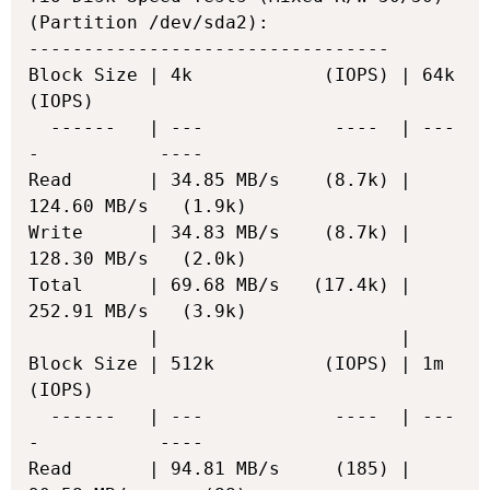
(Partition /dev/sda2):

---------------------------------

Block Size | 4k            (IOPS) | 64k           
(IOPS)

  ------   | ---            ----  | ---
-           ---- 

Read       | 34.85 MB/s    (8.7k) | 
124.60 MB/s   (1.9k)

Write      | 34.83 MB/s    (8.7k) | 
128.30 MB/s   (2.0k)

Total      | 69.68 MB/s   (17.4k) | 
252.91 MB/s   (3.9k)

           |                      |                     

Block Size | 512k          (IOPS) | 1m            
(IOPS)

  ------   | ---            ----  | ---
-           ---- 

Read       | 94.81 MB/s     (185) | 