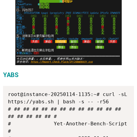
YABS
root@instance-20250114-1135:~# curl -sL 
https://yabs.sh | bash -s -- -r56

# ## ## ## ## ## ## ## ## ## ## ## ## 
## ## ## ## ## #

#              Yet-Another-Bench-Script              
#
