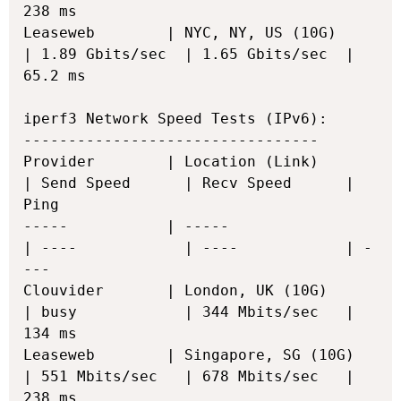
238 ms         

Leaseweb        | NYC, NY, US (10G)         
| 1.89 Gbits/sec  | 1.65 Gbits/sec  | 
65.2 ms        

iperf3 Network Speed Tests (IPv6):

---------------------------------

Provider        | Location (Link)           
| Send Speed      | Recv Speed      | 
Ping           

-----           | -----                     
| ----            | ----            | -
---           

Clouvider       | London, UK (10G)          
| busy            | 344 Mbits/sec   | 
134 ms         

Leaseweb        | Singapore, SG (10G)       
| 551 Mbits/sec   | 678 Mbits/sec   | 
238 ms         
