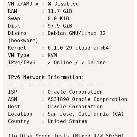
VM-x/AMD-V : ❌ Disabled

RAM        : 11.7 GiB

Swap       : 0.0 KiB

Disk       : 97.9 GiB

Distro     : Debian GNU/Linux 12 
(bookworm)

Kernel     : 6.1.0-29-cloud-arm64

VM Type    : KVM

IPv4/IPv6  : ✔ Online / ✔ Online

IPv6 Network Information:

---------------------------------

ISP        : Oracle Corporation

ASN        : AS31898 Oracle Corporation

Host       : Oracle Corporation

Location   : San Jose, California (CA)

Country    : United States

fio Disk Speed Tests (Mixed R/W 50/50) 