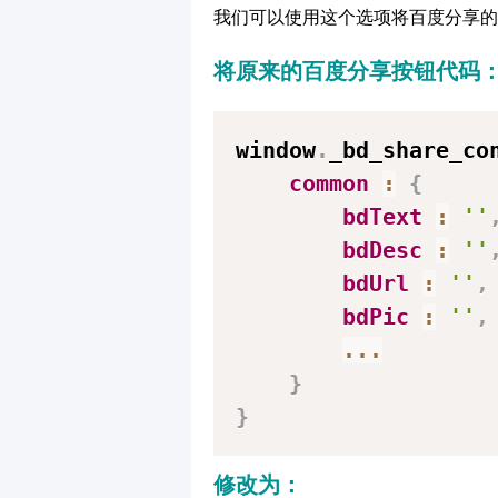
我们可以使用这个选项将百度分享的按钮
将原来的百度分享按钮代码
window
.
_bd_share_co
common
:
{
bdText
:
''
bdDesc
:
''
bdUrl
:
''
,
bdPic
:
''
,
...
}
}
修改为：