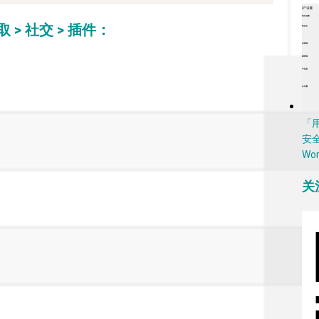
 > 社交 > 插件：
「
安
Wo
关