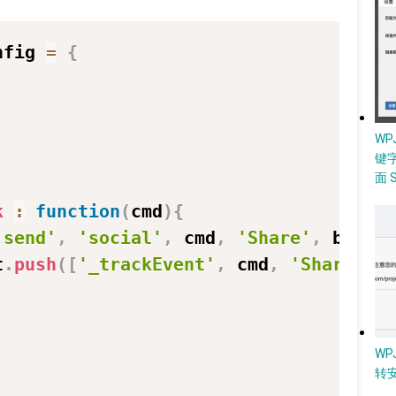
nfig 
=
{
,
,
W
键
面 
k
:
function
(
cmd
)
{
'send'
,
'social'
,
 cmd
,
'Share'
,
 baidu_
mt
.
push
(
[
'_trackEvent'
,
 cmd
,
'Share'
,
 b
WP
转