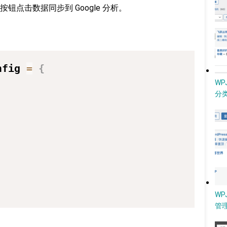
点击数据同步到 Google 分析。
：
nfig 
=
{
W
分类
,
,
WP
管