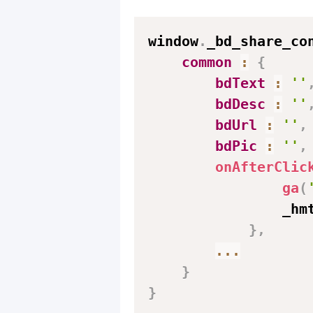
window
.
_bd_share_co
common
:
{
bdText
:
''
bdDesc
:
''
bdUrl
:
''
,
bdPic
:
''
,
onAfterClic
ga
(
        		_h
}
,
...
}
}