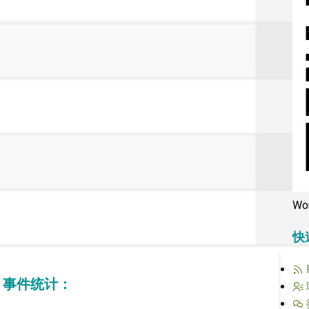
Wo
快
 事件统计：