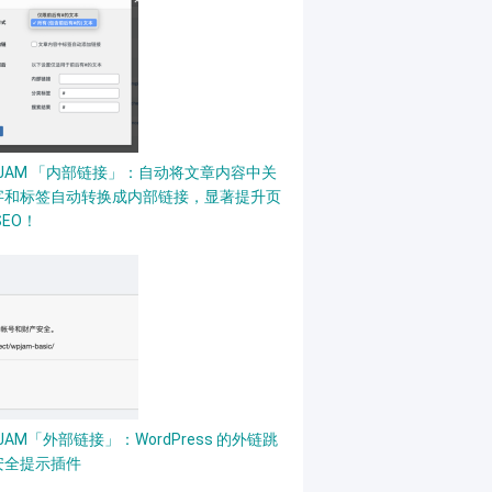
PJAM 「内部链接」：自动将文章内容中关
字和标签自动转换成内部链接，显著提升页
SEO！
share
.
common
.
bdUrl
)
;
// 统计到 Google
aidu_share
.
common
.
bdUrl
]
)
;
// 统计到百
JAM「外部链接」：WordPress 的外链跳
安全提示插件