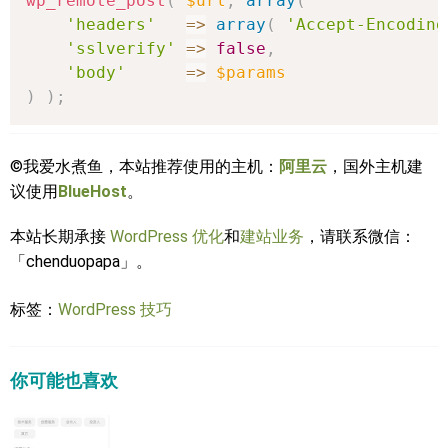
wp_remote_post
(
$url
,
array
(
'headers'
=>
array
(
'Accept-Encoding
'sslverify'
=>
false
,
'body'
=>
$params
)
)
;
©我爱水煮鱼，本站推荐使用的主机：
阿里云
，国外主机建
议使用
BlueHost
。
本站长期承接
WordPress 优化
和
建站业务
，请联系微信：
「chenduopapa」。
标签：
WordPress 技巧
你可能也喜欢