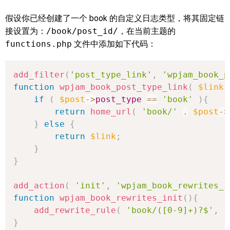
假设你已经创建了一个 book 的自定义日志类型，将其固定链
接设置为：
/book/post_id/
，在当前主题的
functions.php
文件中添加如下代码：
add_filter
(
'post_type_link'
,
'wpjam_book_p
function
wpjam_book_post_type_link
(
$link
,
if
(
$post
->
post_type
==
'book'
)
{
return
home_url
(
'book/'
.
$post
->
}
else
{
return
$link
;
}
}
add_action
(
'init'
,
'wpjam_book_rewrites_i
function
wpjam_book_rewrites_init
(
)
{
add_rewrite_rule
(
'book/([0-9]+)?$'
,
'
}