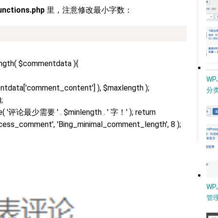
unctions.php
里，注意修改最小字数：
ngth( $commentdata ){
W
entdata['comment_content'] ), $maxlength );
分类
;
ie( '评论最少需要 ' . $minlength . ' 字！' ); return
ocess_comment', 'Bing_minimal_comment_length', 8 );
WP
管