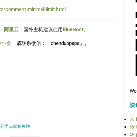
om/comment-minimal-limit.html
：
阿里云
，国外主机建议使用
BlueHost
。
站业务
，请联系微信：「chenduopapa」。
Wo
快
设置分类或标签关联