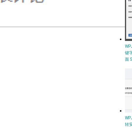
W
键
面 
WP
转