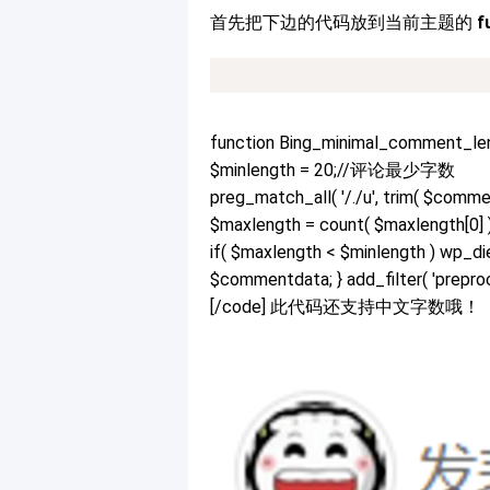
首先把下边的代码放到当前主题的
f
function Bing_minimal_comment_le
$minlength = 20;//评论最少字数
preg_match_all( '/./u', trim( $comm
$maxlength = count( $maxlength[0] )
if( $maxlength < $minlength ) wp_d
$commentdata; } add_filter( 'prepr
[/code] 此代码还支持中文字数哦！