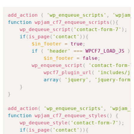
add_action
(
'wp_enqueue_scripts'
,
'wpjam_
function
wpjam_cf7_enqueue_scripts
(
)
{
wp_dequeue_script
(
'contact-form-7'
)
;
if
(
is_page
(
'contact'
)
)
{
$in_footer
=
true
;
if
(
'header'
===
WPCF7_LOAD_JS
)
$in_footer
=
false
;
wp_enqueue_script
(
'contact-form-7
wpcf7_plugin_url
(
'includes/js
array
(
'jquery'
,
'jquery-form'
}
}
add_action
(
'wp_enqueue_scripts'
,
'wpjam_c
function
wpjam_cf7_enqueue_styles
(
)
{
wp_dequeue_style
(
'contact-form-7'
)
;
if
(
is_page
(
'contact'
)
)
{