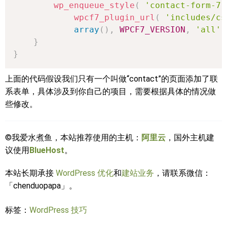
wp_enqueue_style
(
'contact-form-7'
wpcf7_plugin_url
(
'includes/cs
array
(
)
,
WPCF7_VERSION
,
'all'
}
}
上面的代码假设我们只有一个叫做“contact”的页面添加了联
系表单，具体涉及到你自己的项目，需要根据具体的情况做
些修改。
©我爱水煮鱼，本站推荐使用的主机：
阿里云
，国外主机建
议使用
BlueHost
。
本站长期承接
WordPress 优化
和
建站业务
，请联系微信：
「chenduopapa」。
标签：
WordPress 技巧