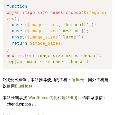
function
wpjam_image_size_names_choose
(
$image_si
zes
)
{
unset
(
$image_sizes
[
'thumbnail'
]
)
;
unset
(
$image_sizes
[
'medium'
]
)
;
unset
(
$image_sizes
[
'large'
]
)
;
return
$image_sizes
;
}
add_filter
(
'image_size_names_choose'
,
'wpjam_image_size_names_choose'
)
;
©我爱水煮鱼，本站推荐使用的主机：
阿里云
，国外主机建
议使用
BlueHost
。
本站长期承接
WordPress 优化
和
建站业务
，请联系微信：
「chenduopapa」。