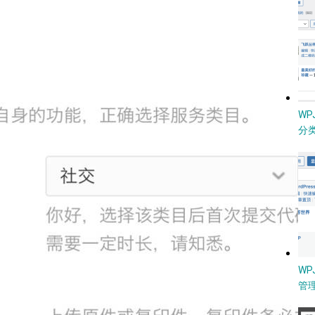
W
分类
WP
管