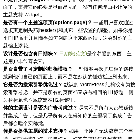
面了，支持它的必要是显而易见的，没有任何理由不让你的
主题支持 Widget。
是否有一个主题选项页(options page)？
一些用户喜欢通过
选项页定制头部(headers)和其它一些设置的调整。如果你是
个PHP高手并且懂得如何创建这个东西的话，这会对你的主
题锦上添花。
设计是否包含有日期块？
日期块(英文)
是个养眼的东西，主
题用户非常喜欢它。
是否自带了可定制的归档模板？
一些博客喜欢把归档的链接
放到他们自己的页面上，而不是在默认的侧边栏上列出来。
它是否为搜索引擎优化过？
默认的 WordPress 结构没有为搜
索引擎考虑。并不是所有的页面都应该有相同的H1标题，侧
边栏标题也不应该窝在H2标签里。
你的主题设计是否为广告考虑过？
尽管不是所有人都想赚钱
并集成广告，但是几乎所有人在得知你的主题易于集成广告
后都会睡个安稳觉。
你是否提供主题的技术支持？
如果一个用户无法搞定某个事
情，他就会来找你。如果你不为你的主题提供任何支持，那