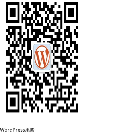
WordPress果酱