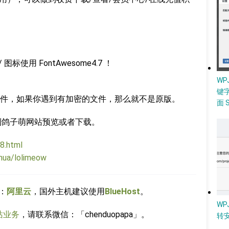
本/ 图标使用 FontAwesome4.7 ！
W
键
件，如果你遇到有加密的文件，那么就不是原版。
面 
直接到鸽子萌网站预览或者下载。
8.html
hua/lolimeow
：
阿里云
，国外主机建议使用
BlueHost
。
WP
站业务
，请联系微信：「chenduopapa」。
转