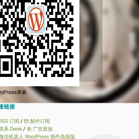
rdPress果酱
速链接
RSS 订阅
/
邮件订阅
联系 Denis
/
广告投放
微信机器人 WordPress 插件高级版