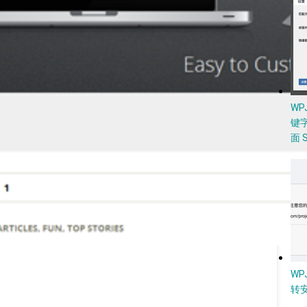
W
键
面 
WP
转