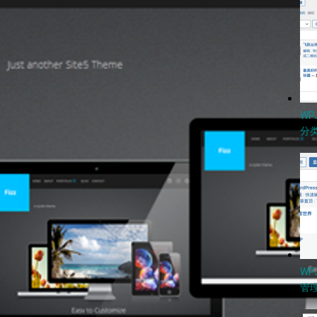
W
分类
WP
管